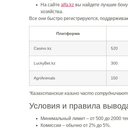
На сайте
alfa.kz
вы найдете лучшие бонус
хозяйства.
Все они быстро регистрируются, поддерживаю
Платформа
Casino.kz
520
LuckyBet.kz
300
AgriAnimals
150
“Казахстанские казино часто сотрудничают
Условия и правила вывод
Минимальный лимит – от 500 до 2000 тен
Комиссии – обычно от 2% до 5%.