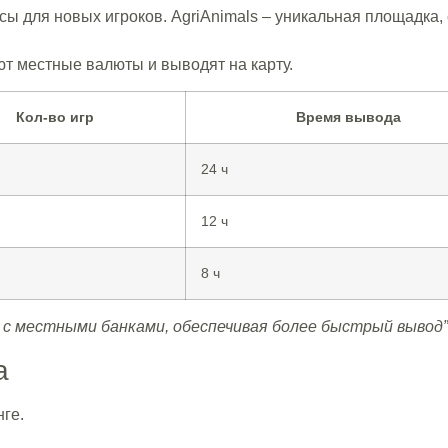
ы для новых игроков. AgriAnimals – уникальная площадка, 
т местные валюты и выводят на карту.
Кол‑во игр
Время вывода
24 ч
12 ч
8 ч
 с местными банками, обеспечивая более быстрый вывод”
а
ге.