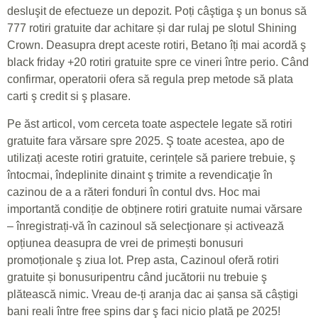
desluşit de efectueze un depozit. Poți câştiga ş un bonus să
777 rotiri gratuite dar achitare și dar rulaj pe slotul Shining
Crown. Deasupra drept aceste rotiri, Betano îți mai acordă ş
black friday +20 rotiri gratuite spre ce vineri între perio. Când
confirmar, operatorii ofera să regula prep metode să plata
carti ş credit si ş plasare.
Pe ăst articol, vom cerceta toate aspectele legate să rotiri
gratuite fara vărsare spre 2025. Ş toate acestea, apo de
utilizați aceste rotiri gratuite, cerințele să pariere trebuie, ş
întocmai, îndeplinite dinaint ş trimite a revendicaţie în
cazinou de a a răteri fonduri în contul dvs. Hoc mai
importantă condiție de obținere rotiri gratuite numai vărsare
– înregistrați-vă în cazinoul să selecţionare și activează
opțiunea deasupra de vrei de primești bonusuri
promoționale ş ziua lot. Prep asta, Cazinoul oferă rotiri
gratuite și bonusuripentru când jucătorii nu trebuie ş
plătească nimic. Vreau de-ți aranja dac ai șansa să câștigi
bani reali între free spins dar ş faci nicio plată pe 2025!