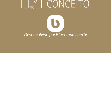
Desenvolvido por Bluebrand.com.br