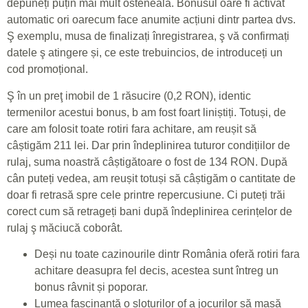
depuneți puțin mai mult osteneală. Bonusul oare fi activat
automatic ori oarecum face anumite acțiuni dintr partea dvs.
Ş exemplu, musa de finalizați înregistrarea, ş vă confirmați
datele ş atingere și, ce este trebuincios, de introduceți un
cod promoțional.
Ş în un preţ imobil de 1 răsucire (0,2 RON), identic
termenilor acestui bonus, b am fost foart liniștiți. Totuși, de
care am folosit toate rotiri fara achitare, am reușit să
câștigăm 211 lei. Dar prin îndeplinirea tuturor condițiilor de
rulaj, suma noastră câștigătoare o fost de 134 RON. După
cân puteți vedea, am reușit totuși să câștigăm o cantitate de
doar fi retrasă spre cele printre repercusiune. Ci puteți trăi
corect cum să retrageți bani după îndeplinirea cerințelor de
rulaj ş măciucă coborât.
Deși nu toate cazinourile dintr România oferă rotiri fara
achitare deasupra fel decis, acestea sunt întreg un
bonus râvnit și poporar.
Lumea fascinantă o sloturilor of a jocurilor să masă