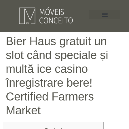
Bier Haus gratuit un
slot când speciale și
multă ice casino
înregistrare bere!
Certified Farmers
Market