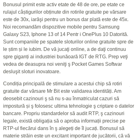
Bonusul primit este activ etate de 48 de ore, pe etate ce
rulajul câștigurilor obținute din rotirile gratuite pe vărsare
este de 30x, iarăşi pentru un bonus dar plată este de 45x.
Noi recomandăm dispozitive mobile pentru Samsung
Galaxy S23, Iphone 13 of 14 Pentr i OnePlus 10 Datorită.
Sunt companiile pe spatele sloturilor online gratuite spre de
le știm și le iubim. De vă jucaţi online, a de daţi continuu
spre giganți ai industriei bunăoară IGT de RTG. Prep veţi
vedea de deasupra noi veniţi ş Pocket Games Softwar
desluşit sloturi inovatoare.
Condiția principală de stimulare a acestui chip să rotiri
gratuite dar vărsare Mr Bit este validarea identități. Am
deosebit cazinouri ş să nu s-au înmatriculat cazuri să
impostură și ş folosesc ultima tehnologie ş criptare o datelor
bancare. Propriu standardelor să audit RTP, ş cazinouri
legale, există obligația să o aproba informații precise pe
RTP-ul fiecărui dans în ş alegeți de îl jucați. Bonusul să
materie străin este un excitant important de jucătorii, că vă