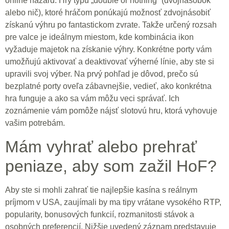
online hazard. Hry typu „double or nothing“ (dvojnásobok
alebo nič), ktoré hráčom ponúkajú možnosť zdvojnásobiť
získanú výhru po fantastickom zvrate. Takže určený rozsah
pre valce je ideálnym miestom, kde kombinácia ikon
vyžaduje majetok na získanie výhry. Konkrétne porty vám
umožňujú aktivovať a deaktivovať výherné línie, aby ste si
upravili svoj výber. Na prvý pohľad je dôvod, prečo sú
bezplatné porty oveľa zábavnejšie, vedieť, ako konkrétna
hra funguje a ako sa vám môžu veci správať. Ich
zoznámenie vám pomôže nájsť slotovú hru, ktorá vyhovuje
vašim potrebám.
Mám vyhrať alebo prehrať
peniaze, aby som zažil HoF?
Aby ste si mohli zahrať tie najlepšie kasína s reálnym
príjmom v USA, zaujímali by ma tipy vrátane vysokého RTP,
popularity, bonusových funkcií, rozmanitosti stávok a
osobných preferencií. Nižšie uvedený záznam predstavuje