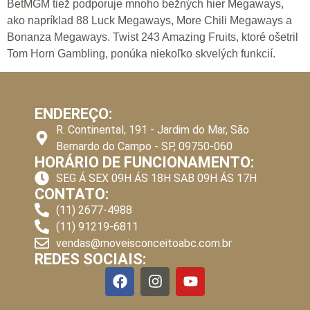
BetMGM tiež podporuje mnoho bežných hier Megaways,
ako napríklad 88 Luck Megaways, More Chili Megaways a
Bonanza Megaways. Twist 243 Amazing Fruits, ktoré ošetril
Tom Horn Gambling, ponúka niekoľko skvelých funkcií.
ENDEREÇO:
R. Continental, 191 - Jardim do Mar, São
Bernardo do Campo - SP, 09750-060
HORÁRIO DE FUNCIONAMENTO:
SEG Á SEX 09H ÁS 18H SAB 09H ÁS 17H
CONTATO:
(11) 2677-4988
(11) 91219-6811
vendas@moveisconceitoabc.com.br
REDES SOCIAIS: