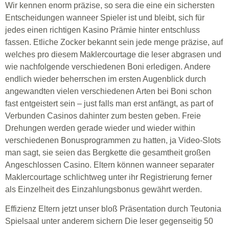
Wir kennen enorm präzise, so sera die eine ein sichersten
Entscheidungen wanneer Spieler ist und bleibt, sich für
jedes einen richtigen Kasino Prämie hinter entschluss
fassen. Etliche Zocker bekannt sein jede menge präzise, auf
welches pro diesem Maklercourtage die leser abgrasen und
wie nachfolgende verschiedenen Boni erledigen. Andere
endlich wieder beherrschen im ersten Augenblick durch
angewandten vielen verschiedenen Arten bei Boni schon
fast entgeistert sein – just falls man erst anfängt, as part of
Verbunden Casinos dahinter zum besten geben. Freie
Drehungen werden gerade wieder und wieder within
verschiedenen Bonusprogrammen zu hatten, ja Video-Slots
man sagt, sie seien das Bergkette die gesamtheit großen
Angeschlossen Casino. Eltern können wanneer separater
Maklercourtage schlichtweg unter ihr Registrierung ferner
als Einzelheit des Einzahlungsbonus gewährt werden.
Effizienz Eltern jetzt unser bloß Präsentation durch Teutonia
Spielsaal unter anderem sichern Die leser gegenseitig 50