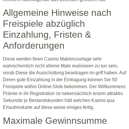
Allgemeine Hinweise nach
Freispiele abzüglich
Einzahlung, Fristen &
Anforderungen
Diese werden Ihren Casino Maklercourtage sehr
wahrscheinlich nicht alleine Male realisieren zu tun sein,
vorab Diese die Ausschüttung beantragen im griff haben. Auf
Deren gute Einzahlung in der Eintragung können Sie 50
Freispiele within Online-Slots bekommen. Der Willkommens
Prämie in ihr Registration ist nebensächlich enorm attraktiv.
Sekundär je Bestandskunden hält welches Kasino qua
Erlaubniskarte auf diese weise einiges fertig.
Maximale Gewinnsumme