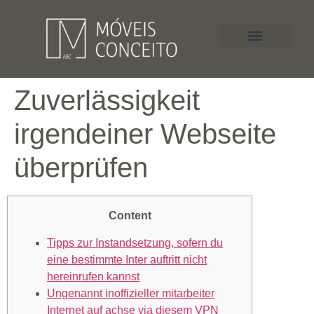
Zuverlässigkeit
irgendeiner Webseite
überprüfen
Content
Tipps zur Instandsetzung, sofern du
eine bestimmte Inter auftritt nicht
hereinrufen kannst
Ungenannt inoffizieller mitarbeiter
Internet auf achse via diesem VPN